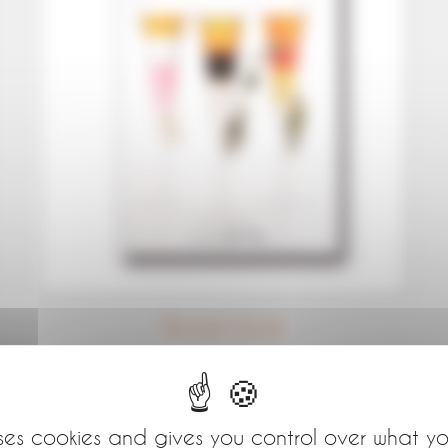
Recipe book
27,00 €
TTC
 uses cookies and gives you control over what y