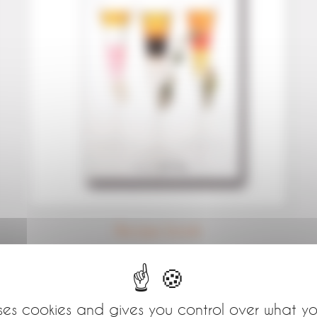
Recipe book
27,00 €
TTC
 uses cookies and gives you control over what y