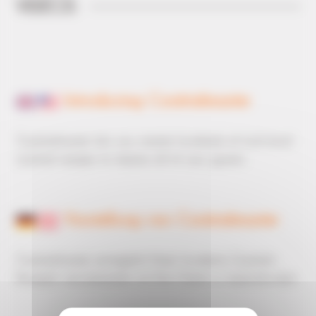
VIDÉOS
Introducing Cocktailmaster
Cocktailmaster lets you create hundreds of multi-level
cocktail recipes to impress all of your guests.
Vorstellung von Cocktailmaster
Cocktailmaster ermöglicht Ihnen hunderte Cocktail-
Rezepte vorzubereiten um Ihre Gäste zu beeindrucken.