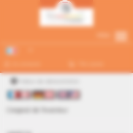
Cookies management panel
MENU
Se connecter
Mon panier
Vidéos de démonstration
L'original de l'inventeur